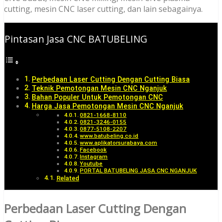
cutting, mesin CNC laser cutting, dan lain sebagainya.
Pintasan Jasa CNC BATUBELING
Perbedaan Laser Cutting Dengan Cutting Biasa
Teknik Pemotongan Mesin CNC Nganjuk
Bahan Populer Untuk Pemotongan CNC
Harga Jasa Pemotongan Mesin CNC Nganjuk
0821-1668-8110
0821-3246-0155
0877-5108-2207
www.batubeling.co.id
www.aplikatorsurabaya.com
Facebook
Instagram
Youtube
PORTAL BATUBELING JASA CNC NGANJUK
Related
Perbedaan Laser Cutting Dengan