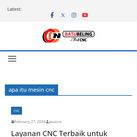
Skip
Latest:
to
content
apa itu mesin cnc
CNC
February 27, 2024
jasacnc
Layanan CNC Terbaik untuk