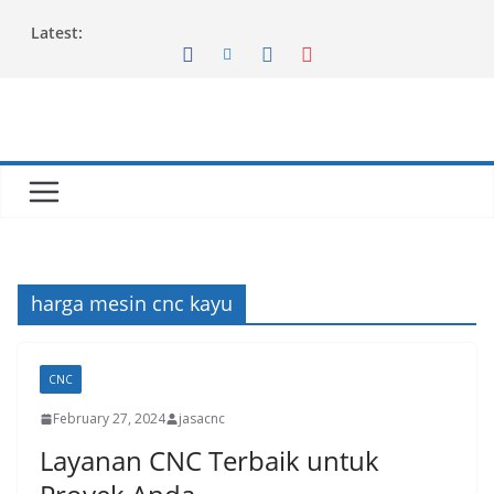
Skip
Latest:
to
content
harga mesin cnc kayu
CNC
February 27, 2024
jasacnc
Layanan CNC Terbaik untuk