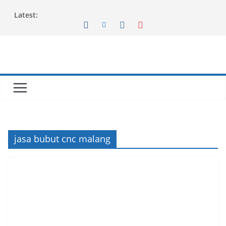
Skip
Latest:
to
content
jasa bubut cnc malang