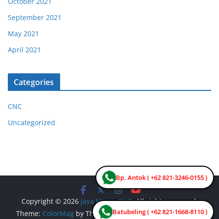
October 2021
September 2021
May 2021
April 2021
Categories
CNC
Uncategorized
Bp. Antok ( +62 821-3246-0155 )
Copyright © 2026
Jasa Mesin CNC
. All rights reserved.
Batubeling ( +62 821-1668-8110 )
Theme:
ColorMag
by ThemeGrill. Powered by
WordPress
.