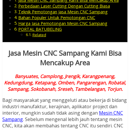
Jasa Mesin CNC Sampang Kami Bisa Mencakup Area
Perbedaan Laser Cutting Dengan Cutting Biasa
Teknik Pemotongan Jasa Mesin CNC Sampang
Bahan Populer Untuk Pemotongan CNC
Harga Jasa Pemotongan Mesin CNC Sampang
PORTAL BATUBELING
Related
Jasa Mesin CNC Sampang Kami Bisa
Mencakup Area
Banyuates, Camplong, Jrengik, Karangpenang,
Kedungdung, Ketapang, Omben, Pangarengan, Robatal,
Sampang, Sokobanah, Sreseh, Tambelangan, Torjun.
Bagi masyarakat yang menggeluti atau bekerja di bidang
industri manufaktur, kerajinan, aplikator project dan
interior, mungkin sudah tidak asing dengan
Mesin CNC
Sampang
. Sebelum mengenal lebih jauh tentang mesin
CNC, kita akan membahas tentang CNC itu sendiri. CNC